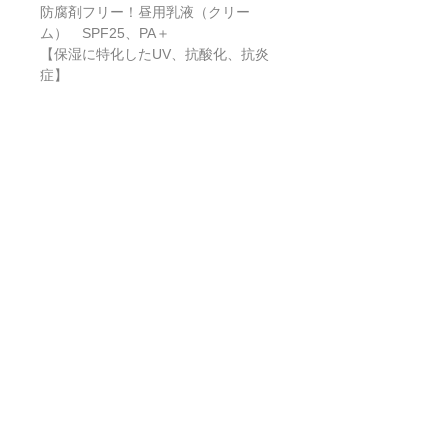
防腐剤フリー！昼用乳液（クリー
ム） SPF25、PA＋
【保湿に特化したUV、抗酸化、抗炎
症】
・レアアース散乱剤
・保湿クリームなのでUVカットも
・自然なトーンアップ
・純度の高いスクワラン
・汗水に強い保湿剤セラリーブ
・化粧水や美容液と合わせてバリア機
能のサポート
・防腐剤フリー（全てにおいて無添
加）
・敏感肌の方も安心
・年中使える
・洗顔でオフできる