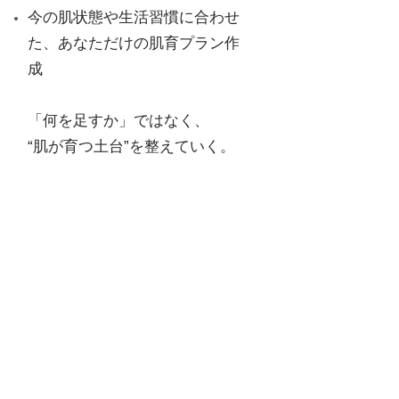
今の肌状態や生活習慣に合わせ
た、あなただけの肌育プラン作
成
「何を足すか」ではなく、
“肌が育つ土台”を整えていく。
その場しのぎではない、
これから先の自分の肌と向き合う
ための講座です。
スキンケア講座 ９０分
￥11,000（税込）